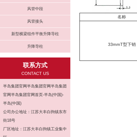
风管中段
名称
风管接头
新型横梁组件平衡升降导柱
33mmT型下销
升降导柱
联系方式
CONTACT US
半岛集团官网半岛集团官网半岛集团
官网半岛集团官网首页-半岛(中国)-
半岛(中国)
公司办公地址：江苏大丰白驹镇东市
街18号
厂区地址：江苏大丰白驹镇工业集中