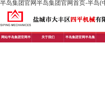
半岛集团官网半岛集团官网首页-半岛(中
网站半岛集团官网半
关于我们
半岛集团官网半岛集
岛集团官网首页-半岛
团官网首页-半岛(中
(中国)
国)