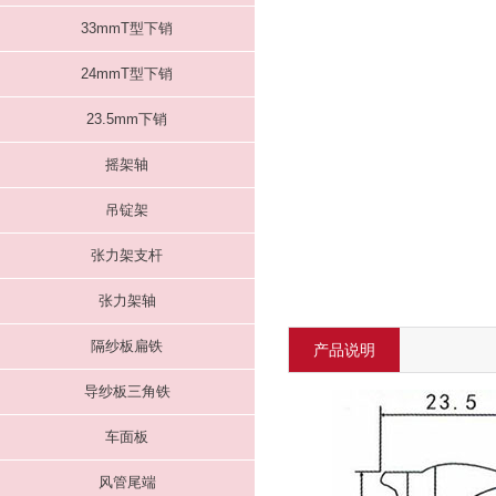
33mmT型下销
24mmT型下销
23.5mm下销
摇架轴
吊锭架
张力架支杆
张力架轴
隔纱板扁铁
产品说明
导纱板三角铁
车面板
风管尾端