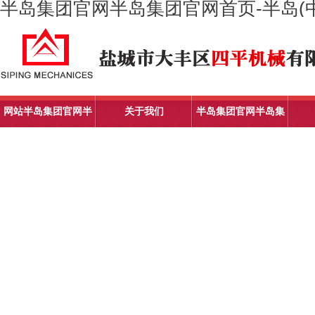
半岛集团官网半岛集团官网首页-半岛(中
网站半岛集团官网半
关于我们
半岛集团官网半岛集
岛集团官网首页-半岛
团官网首页-半岛(中
(中国)
国)