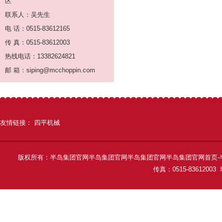
区
联系人：吴先生
电 话：0515-83612165
传 真：0515-83612003
热线电话：13382624821
邮 箱：siping@mcchoppin.com
友情链接：
四平机械
版权所有：半岛集团官网半岛集团官网半岛集团官网半岛集团官网首页-半岛(中国)-半岛(中国
传真：0515-836120