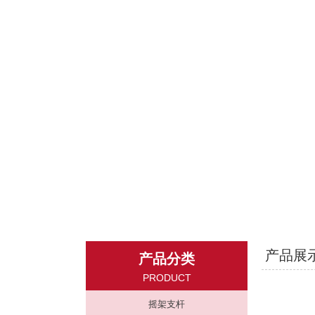
产品展
产品分类
PRODUCT
摇架支杆