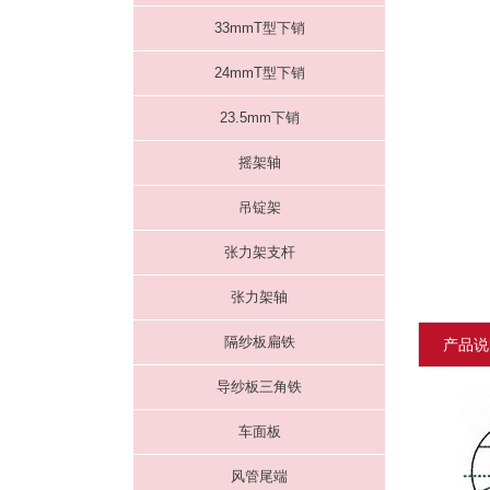
33mmT型下销
24mmT型下销
23.5mm下销
摇架轴
吊锭架
张力架支杆
张力架轴
隔纱板扁铁
产品说
导纱板三角铁
车面板
风管尾端