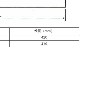
长度（mm）
420
419