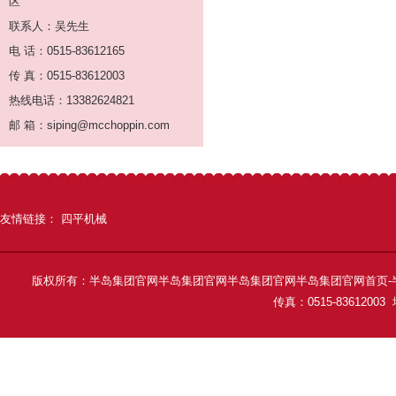
区
联系人：吴先生
电 话：0515-83612165
传 真：0515-83612003
热线电话：13382624821
邮 箱：siping@mcchoppin.com
友情链接：
四平机械
版权所有：半岛集团官网半岛集团官网半岛集团官网半岛集团官网首页-半岛(中国)-半岛(中国
传真：0515-836120