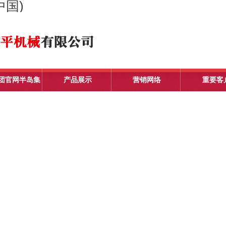
国)
团官网半岛集
产品展示
营销网络
重要客
首页-半岛(中
国)