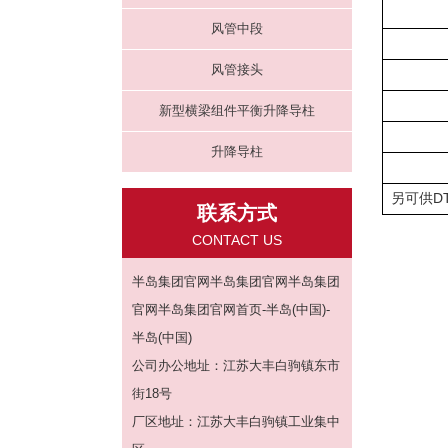
风管中段
风管接头
新型横梁组件平衡升降导柱
升降导柱
另可供DT
联系方式
CONTACT US
半岛集团官网半岛集团官网半岛集团
官网半岛集团官网首页-半岛(中国)-
半岛(中国)
公司办公地址：江苏大丰白驹镇东市
街18号
厂区地址：江苏大丰白驹镇工业集中