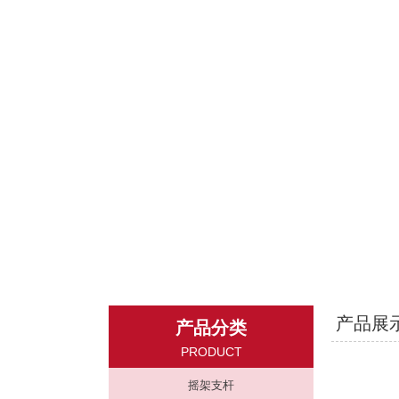
产品展
产品分类
PRODUCT
摇架支杆